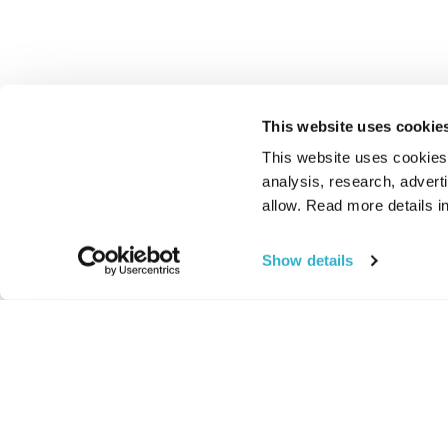
This website uses cookie
This website uses cookies t
analysis, research, advert
allow. Read more details in
Show details