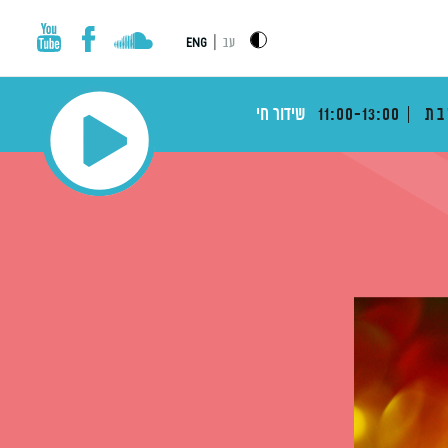
|
עב
ENG
בת
11:00-13:00
שידור חי