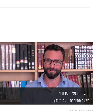
הרב ירח מאירסדורף
השעה המיוחדת
אסי זיגדון