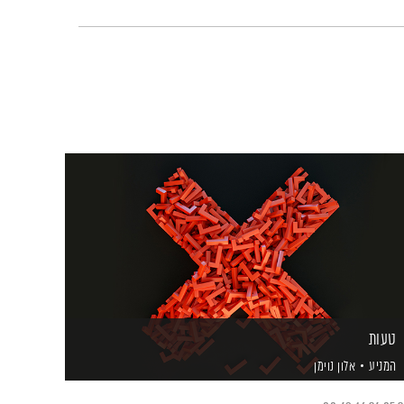
טעות
המניע
אלון נוימן