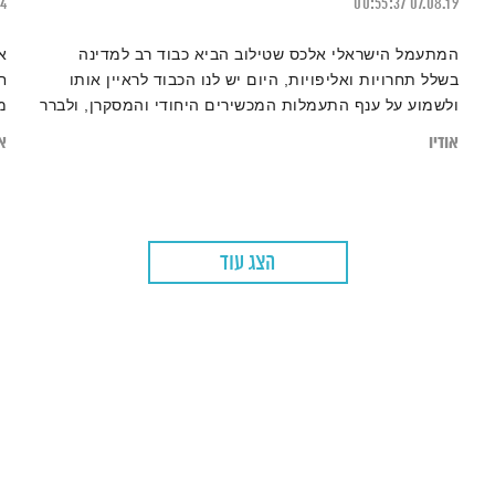
24
00:55:37
07.08.19
המתעמל הישראלי אלכס שטילוב הביא כבוד רב למדינה
א
בשלל תחרויות ואליפויות, היום יש לנו הכבוד לראיין אותו
ח
ולשמוע על ענף התעמלות המכשירים היחודי והמסקרן, ולברר
מ
באילו קריטריונים עליו לעמוד כדי לקחת חלק גם
אודיו
או
באולימפיאדה הקרובה
הצג עוד