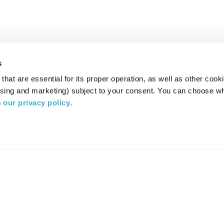
s
hat are essential for its proper operation, as well as other cooki
ising and marketing) subject to your consent. You can choose wh
 
our privacy policy
.
רדיו מהות החיים משדר ב:
ערוץ 87
YES
סלקום
TV
TUNE IN