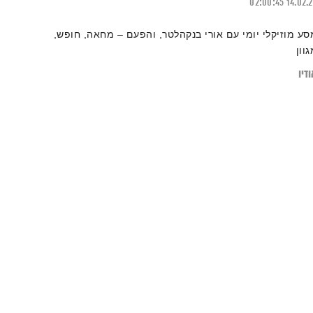
02:00:45
14.02.
סע מוזיקלי יומי עם אורי בנקהלטר, והפעם – מחאה, חופש,
גוון
דיו