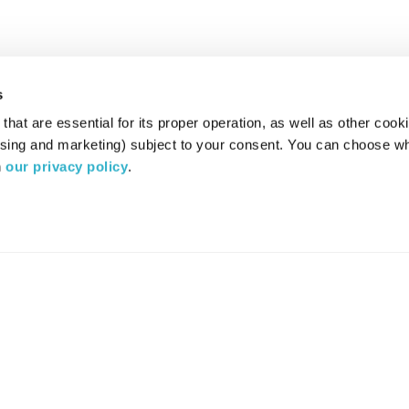
s
hat are essential for its proper operation, as well as other cooki
ising and marketing) subject to your consent. You can choose wh
 
our privacy policy
.
רדיו מהות החיים משדר ב:
ערוץ 87
YES
סלקום
TV
TUNE IN