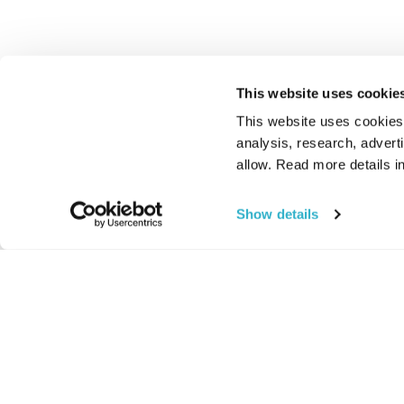
This website uses cookie
This website uses cookies t
analysis, research, advert
allow. Read more details in
Show details