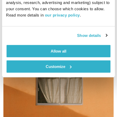
analysis, research, advertising and marketing) subject to 
00:31:47
09.07.21
your consent. You can choose which cookies to allow. 
Read more details in 
our privacy policy
.
סיומה של שנת הלימודים האחרונה היא במידה רבה סיומה של
תקופה מאתגרת הן בצד הפדגוגי והן בהיבט הרגשי. איך נצליח
לעודד את הילדים ולגרום להם להרגיש שוב? הקול יחסים עם נושא
מרתק שנגע בשנה האחרונה כמעט בכל בית בישראל
Show details
אודיו
Allow all
Customize