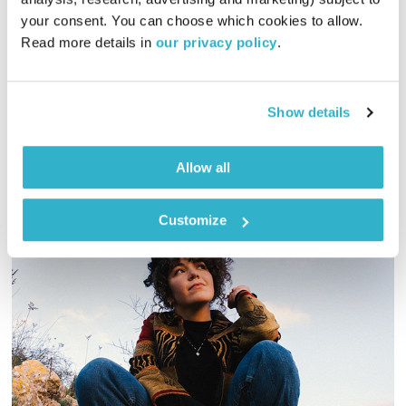
00:59:42
09.11.25
your consent. You can choose which cookies to allow. 
Read more details in 
our privacy policy
.
שעה של מוזיקה מעולה לבוקר. כל בוקר – בעריכת ובהגשת אמיר
פרי
אודיו
Show details
Allow all
Customize