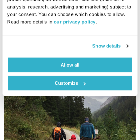
00:59:07
11.02.16
analysis, research, advertising and marketing) subject to 
your consent. You can choose which cookies to allow. 
הומה נפשינו לקראת המפגש של אלון אולארצ'יק עם טלי פולק.
Read more details in 
our privacy policy
.
מוזמנים להצטרף לשעה של שיחה אינטימית וקלילה מלווה בשיריו
של אחד היוצרים הישראליים המוערכים והאהובים ביותר
אודיו
Show details
Allow all
Customize