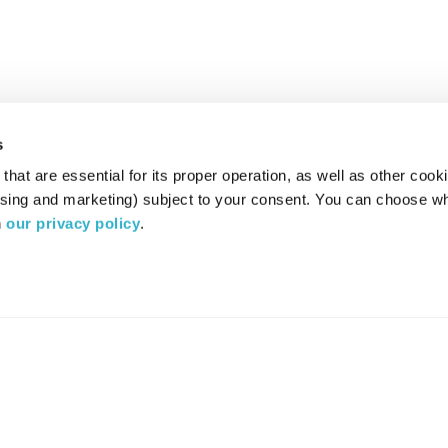
s
hat are essential for its proper operation, as well as other cooki
ising and marketing) subject to your consent. You can choose wh
 
our privacy policy
.
רדיו מהות החיים משדר ב:
ערוץ 87
YES
סלקום
TV
TUNE IN