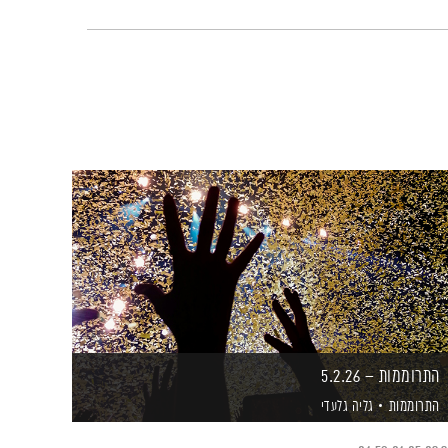
התרוממות – 5.2.26
התרוממות
גליה גלעדי