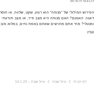
00:54:19
10.03.19
הפירוש המילולי של "מנוחה" הוא רוגע, שקט, שלווה, או חוסר
דאגה. האמנם? האם מנוחה היא מצב פיזי, או מצב תודעתי
ומנטלי? מתי אתם מרגישים שאתם באמת נחים, במלוא מובן
המילה? אלון נוימן ואסי עזריה פותחים את השבוע עם תכנית
אודיו
חדשה של "קצר ולעניין" המוקדשת לאחת הפעולות
המשמעותיות ביותר: המנוחה.
מוזמנים להרחיב על ידי קריאת
הכתבה
"מומחים טוענים כי בכל פעם שאנו "מבזבזים זמן", משהו טוב
קורה במוח שלנו"
דף הבית
טיול שבת
טיול שבת – 14.1.23