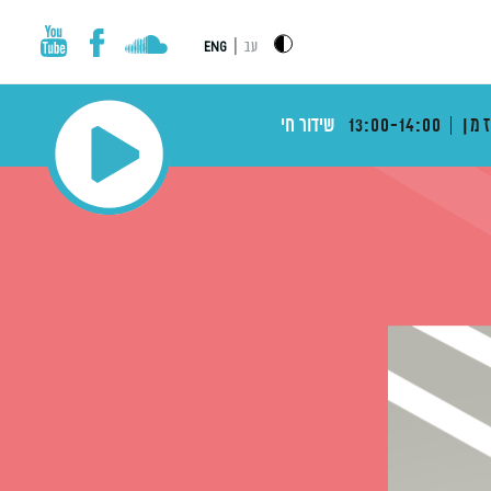
|
עב
ENG
מן
13:00-14:00
שידור חי