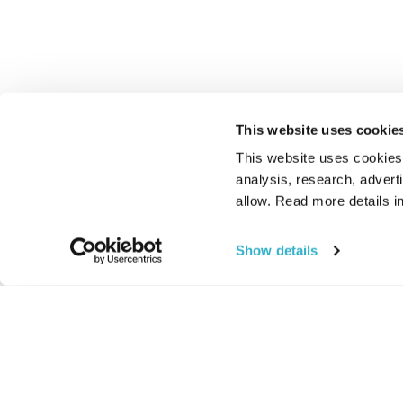
This website uses cookie
This website uses cookies t
analysis, research, advert
allow. Read more details in
Show details