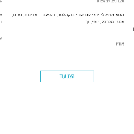
26
01:57:19
29.11.20
מסע מוזיקלי יומי עם אורי בנקהלטר, והפעם – עדינות, נעים,
ש
ענוג, מכרבל, יופי, זך
ו
או
אודיו
הצג עוד