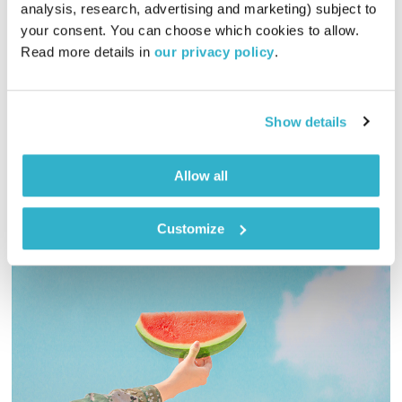
analysis, research, advertising and marketing) subject to 
01:00:01
21.12.23
your consent. You can choose which cookies to allow. 
Read more details in 
our privacy policy
.
הפעם, הוידוי המשלים של הרב קוק מביא איתו במתנה יום של אושר
ואחים טובים. ותהילים? קי״ח. ומוסיקה? יודעת. יופי. שבת שלום.
טפו עלינו
Show details
אודיו
Allow all
Customize