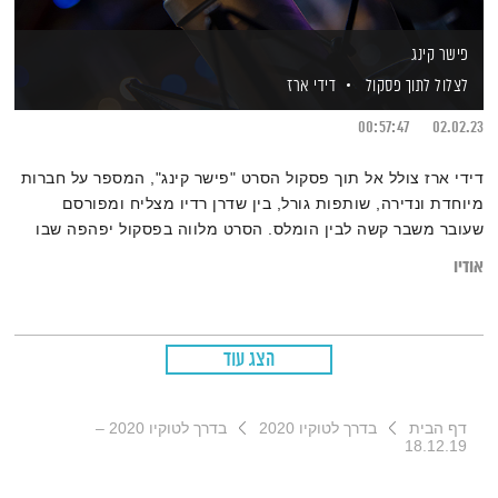
פישר קינג
לצלול לתוך פסקול
דידי ארז
00:57:47
02.02.23
דידי ארז צולל אל תוך פסקול הסרט "פישר קינג", המספר על חברות
מיוחדת ונדירה, שותפות גורל, בין שדרן רדיו מצליח ומפורסם
שעובר משבר קשה לבין הומלס. הסרט מלווה בפסקול יפהפה שבו
שזורים גם שירים מאוד מיוחדים
אודיו
וגם מוזיקה מקורית נפלאה שהלחין ג׳ורג׳ פנטון. אורח: בלתזר
תירוש
הצג עוד
דף הבית
בדרך לטוקיו 2020
בדרך לטוקיו 2020 –
18.12.19