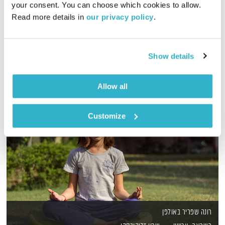
your consent. You can choose which cookies to allow. 
כל יום בדרך הביתה – שעה של מוזיקה מעולה בעריכתה ובהגשתה
Read more details in 
our privacy policy
.
של גלית גורא-עיני
אודיו
Show details
Allow all
Customize
רונה שפריר באולפן