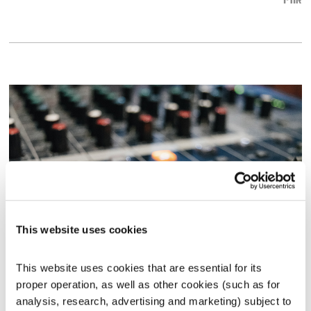
אודיו
This website uses cookies
מנועים קדימה – 21.6.21
מנועים קדימה
גלית גורא-עיני
This website uses cookies that are essential for its 
proper operation, as well as other cookies (such as for 
01:00:23
21.06.21
analysis, research, advertising and marketing) subject to 