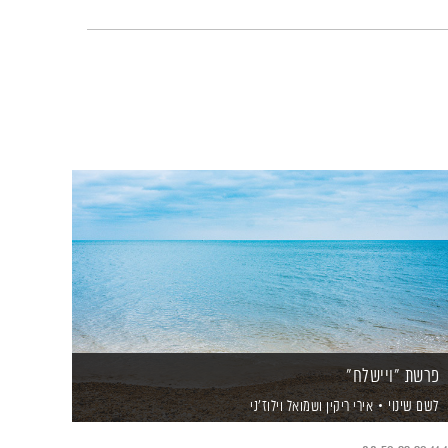
פרשת "ויישלח"
לשם שינוי
אירי ריקין
ושמואל וילוז'ני