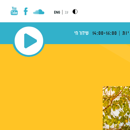
|
עב
ENG
ות
14:00-16:00
שידור חי