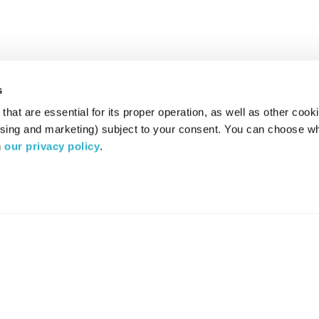
s
hat are essential for its proper operation, as well as other cooki
ising and marketing) subject to your consent. You can choose wh
 
our privacy policy
.
רדיו מהות החיים משדר ב:
ערוץ 87
YES
סלקום
TV
TUNE IN