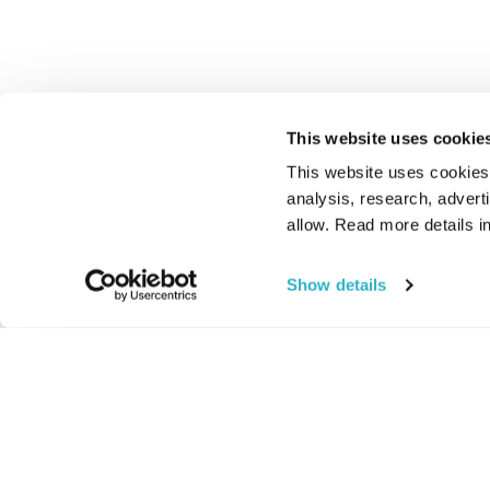
This website uses cookie
This website uses cookies t
analysis, research, advert
allow. Read more details in
Show details