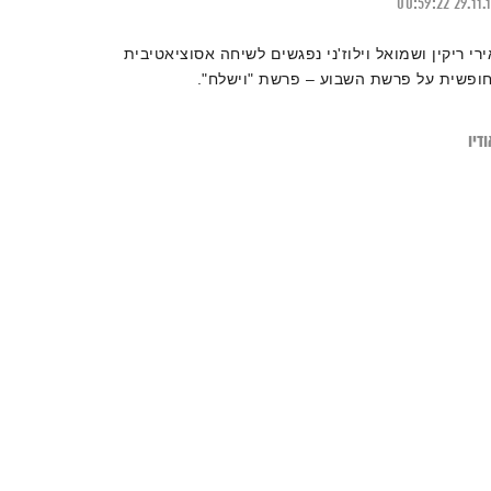
00:59:22
29.11.
ירי ריקין ושמואל וילוז'ני נפגשים לשיחה אסוציאטיבית
חופשית על פרשת השבוע – פרשת "וישלח".
דיו