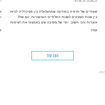
17
01:58:29
25.08.22
שעתיים של תרפיה במוזיקה שמתגלגלת בין פסיכדליה לג'אז,
א
בין שנות השבעים לשנות האלפיים העכשוויות, עם שלל
ו
אוצרות והכי חשוב: יופי של מסיבה שם באמצע! את רשימות
השידור המלאות ניתן למצוא ב
בלוג של אחת ששומעת
אודיו
או
הצג עוד
ולה