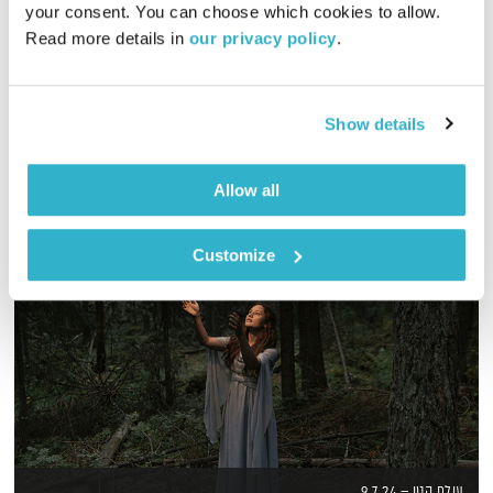
your consent. You can choose which cookies to allow. 
01:57:04
29.05.19
Read more details in 
our privacy policy
.
קריאוקה מתארח בעולם קטן // Carioca in Olam Katan
אודיו
Show details
Allow all
Customize
עולם קטן – 9.7.24