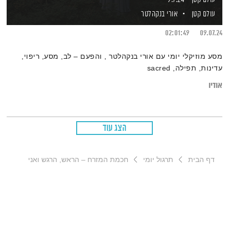
עולם קטן
אורי בנקהלטר
02:01:49
09.07.24
מסע מוזיקלי יומי עם אורי בנקהלטר , והפעם – לב, מסע, ריפוי,
עדינות, תפילה, sacred
אודיו
הצג עוד
דף הבית
תרגול יומי
חכמת המזרח – הראש, הרגש ואני