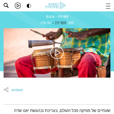
סימני דרך – 15.12.14
מתוך:
סימני דרך
יאנו שדה
embed
תמצית הפודקאסט
שעתיים של מוזיקה מכל העולם, בעריכת ובהגשת יאנו שדה