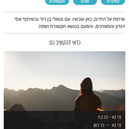
סאטיה
שפה
תקשורת
תמצית הפודקאסט
שיחות על החיים, כאן ועכשיו. עם נטאלי בן דוד ובשיתוף אסי
זיגדון והמאזינים, והפעם בנושא תקשורת ושפה
כדאי להקשיב גם:
בני בא – 9.2.23
בני בא
בני בשן