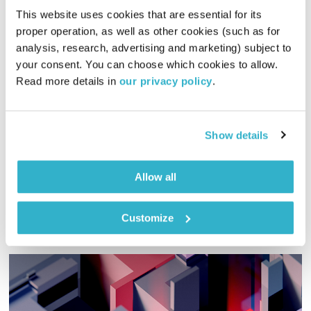
This website uses cookies that are essential for its 
proper operation, as well as other cookies (such as for 
בני בא – פרידה ממאיר ויזלטיר – חלק ו'
analysis, research, advertising and marketing) subject to 
בני בא
בני בשן
your consent. You can choose which cookies to allow. 
Read more details in 
our privacy policy
.
01:08:54
21.04.23
והפעם, שלום מאיר – מבחר הקשבות למאיר ויזלטיר. חלק ה׳. יהי
זכרו הטוב ברוך. ומוסיקה? פלא מתהדק עם פלא. ואלוהים? איתנו.
Show details
ויופי. טפו עלינו
אודיו
Allow all
Customize