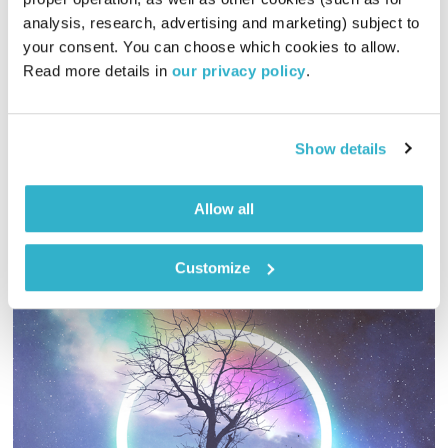
מנועים קדימה – 1.6.23
analysis, research, advertising and marketing) subject to 
מנועים קדימה
גלית גורא-עיני
your consent. You can choose which cookies to allow. 
Read more details in 
our privacy policy
.
00:59:33
01.06.23
כל יום בדרך הביתה – שעה של מוזיקה מעולה בעריכתה ובהגשתה
של גלית גורא-עיני
Show details
אודיו
Allow all
Customize