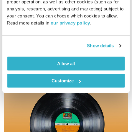
אחת ששומעת
אליענה בן דוד
proper operation, as well as other cookies (such as for 
analysis, research, advertising and marketing) subject to 
01:59:59
01.08.19
your consent. You can choose which cookies to allow. 
Read more details in 
our privacy policy
.
הרבה גיטרות בתוכנית היום, הרבה שירים שכדאי מאד להקשיב גם
למילים שלהם, וגם הרבה קטעים אינסטרומטלים משובחים, ובין
כולם עובר קו אחד… בין ישן לחדש, בין זמנים, תקופות, מקצבים
ושפות – גרוב עולמי עם אליענה בן-דוד, מהאולפן הביתי בברלין.
Show details
אודיו
רוצים את רשימות השידור המלאות? מוזמנים לבקר
בבלוג של אחת ששומעת
Allow all
Customize