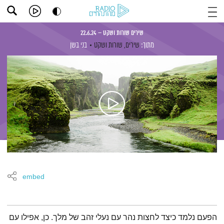
שירים שורות ושקט – 22.6.24
מתוך:
שירים, שורות ושקט
בני בשן
embed
תמצית הפודקאסט
הפעם נלמד כיצד לחצות נהר עם נעלי זהב של מלך. כן, אפילו עם