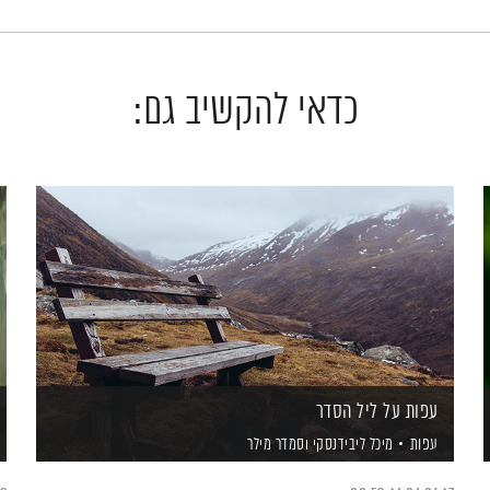
כדאי להקשיב גם:
עפות על ליל הסדר
עפות
מיכל ליבידנסקי
וסמדר מילר