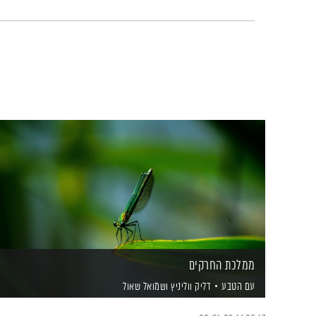
ממלכת החרקים
עם הטבע
דליק ווליניץ
ושמואל שאול