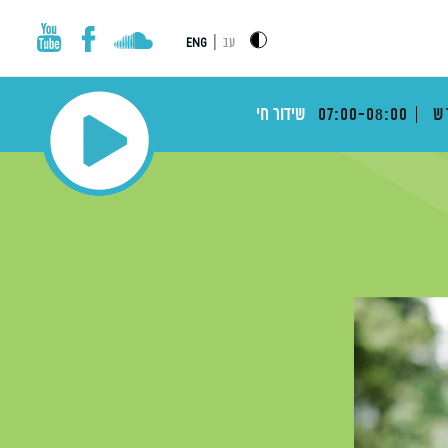
|
עב
ENG
דש
07:00-08:00
שידור חי