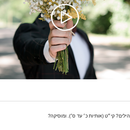
ים? קי״ט (אותיות כ׳ עד ס׳). ומוסיקה?