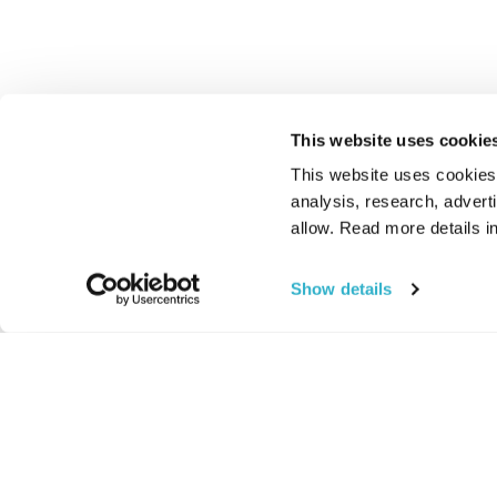
This website uses cookie
This website uses cookies t
analysis, research, advert
allow. Read more details in
Show details