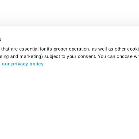
s
hat are essential for its proper operation, as well as other cooki
ising and marketing) subject to your consent. You can choose wh
 
our privacy policy
.
רדיו מהות החיים משדר ב:
ערוץ 87
YES
סלקום
TV
TUNE IN