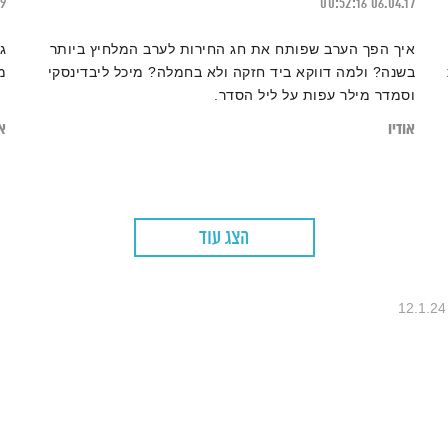
19
00:52:16
06.04.17
איך הפך הערב שפותח את חג החירות לערב המלחיץ ביותר
ג
בשנה? ולמה דווקא ביד חזקה ולא בחמלה? מיכל ליבדינסקי
מ
וסמדר מילר עפות על ליל הסדר.
אודיו
או
הצג עוד