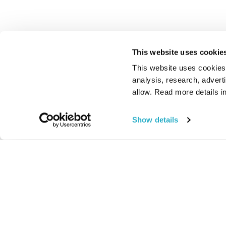
This website uses cookie
This website uses cookies t
analysis, research, advert
allow. Read more details in
Show details