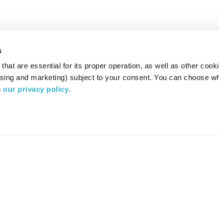
s
hat are essential for its proper operation, as well as other cooki
ising and marketing) subject to your consent. You can choose wh
 
our privacy policy
.
רדיו מהות החיים משדר ב:
ערוץ 87
YES
סלקום
TV
TUNE IN