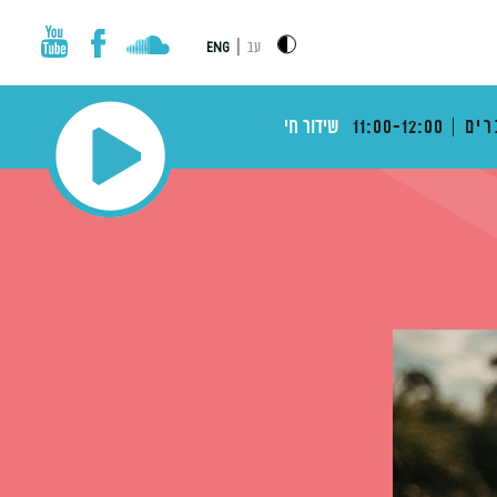
|
עב
ENG
רים
11:00-12:00
שידור חי