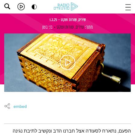
שירים, שורות ושקט – 1.3.25
מתוך:
שירים, שורות ושקט
בני בשן
embed
תמצית הפודקאסט
הפעם, נתארח לסעודה אצל חברנו הדב ונקשיב לתיבת נגינה