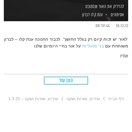
להדליק את האור שבתוכנו
אסימונים
ענת קלו לברון
00:59:44
10.12.12
'לאור יש זכות קיום רק בגלל החושך'. לכבוד החנוכה ענת קלו – לברון
משוחחת עם
בני מרגליות
על אור בחיי היומיום שלנו
אודיו
הצג עוד
דף הבית
שירים, שורות ושקט
שירים, שורות ושקט – 1.3.25