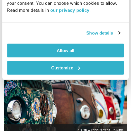
your consent. You can choose which cookies to allow. 
Read more details in 
our privacy policy
.
דליק ווליניץ ושמואל שאול מתבוננים על המתרחש בעולם, מנקודת
מבט קצת אחרת
אודיו
Show details
Allow all
Customize
מסעותיי במרחבי הזמן – 1.3.25