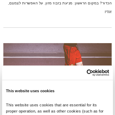
הכדור? במקום הראשון: מניעת בזבוז מזון. על האפשרות לצמצם,
על מיזם חברתי בשם רובין פוד שעוסק בהצלת מזון ובקיבוץ יגור
אודיו
שפיתח קומפוסטור ענק שמשאריות מזון מייצר גז בישול , דשן נוזלי
ועוד
This website uses cookies
ספורט אלגנט – 4.12.18
This website uses cookies that are essential for its 
ספורט אלגנט
ערן איתן
ולימור מזרחי
proper operation, as well as other cookies (such as for 