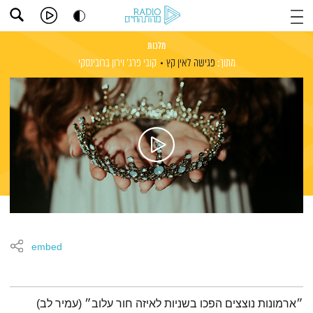
מלכות
מתוך:
פגישה לאין קץ
קובי פרג'
וירון ברובינסקי
embed
תמצית הפודקאסט
״ארמונות נוצצים הפכו בשניות לאיזה חור עלוב״ (עמיר לב)