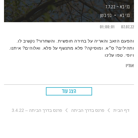
בני בא – 7.7.22
בני בא
בני בשן
01:00:01
07.07.22
והפעם הזאב והאריה על בחירה חופשית. והשחרור? נקשיב לו.
ותהילים? ס״א. ומוסיקה? פלא מתנשף על פלא. ואלוהים? איתנו.
ויופי. טפו עלינו
אודיו
הצג עוד
דף הבית
פרנס בדרך הביתה
פרנס בדרך הביתה – 3.4.22