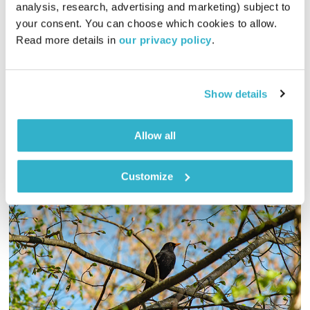
analysis, research, advertising and marketing) subject to 
00:33:06
11.06.20
your consent. You can choose which cookies to allow. 
Read more details in 
our privacy policy
.
פעם מזרח, פעם מערב – ד"ר נעמה אושרי ואירי ריקין מביטים כל
פעם בטקסט אחד, והפעם – עם מילותיה של לאה גולדברג
אודיו
Show details
Allow all
Customize