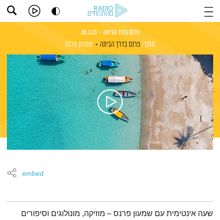
פרנס בדרך הביתה – 28.3.23
מתוך:
פרנס בדרך הביתה
שמעון פרנס
embed
תמצית הפודקאסט
שעה אינטימית עם שמעון פרנס – מוזיקה, מונולוגים וסיפורים