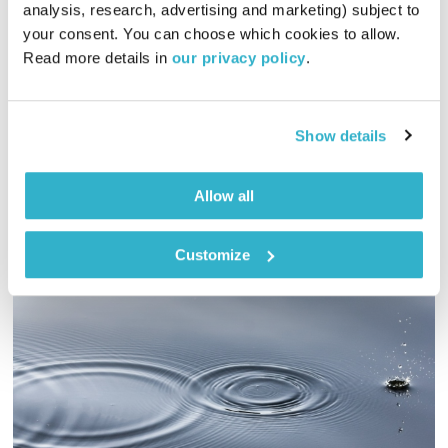
analysis, research, advertising and marketing) subject to 
01:29:55
28.12.22
your consent. You can choose which cookies to allow. 
Read more details in 
our privacy policy
.
לירון תאני מארח את להקת פורטרט לשיחה וסשן חי באולפן, לרגל
האיחוד ו-30 שנה ל"הכל מבינה"
אודיו
Show details
Allow all
Customize