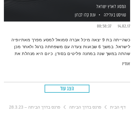
המסע לארץ ישראל
טוויסט בעלילה
ענת קלו לברון
00:58:37
14.02.17
כשהייתה בת 9 יצאה מיכל אברה סמואל למסע מפרך מאתיופיה
לישראל. במשך 6 שבועות צעדה עם משפחתה ברגל ולאחר מכן
שהתה במשך שנה במחנה פליטים בסודן. כיום היא מנהלת את
עמותת פידל ודואגת שילדים ונערים אתיופים ישתלבו בחברה.
אודיו
בתכנית היא מספרת לענת קלו לברון איך מתבגרים וצומחים מחוויה
כל כך מטלטלת.
הצג עוד
דף הבית
פרנס בדרך הביתה
פרנס בדרך הביתה – 28.3.23