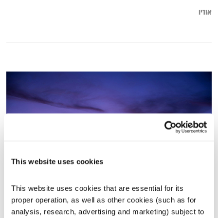
אודיו
This website uses cookies
התעוררות – 25.1.26
This website uses cookies that are essential for its 
התעוררות
גליה גלעדי
proper operation, as well as other cookies (such as for 
analysis, research, advertising and marketing) subject to 
01:29:11
25.01.26