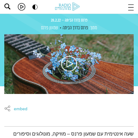
פרנס בדרך הביתה – 28.2.22
מתוך:
פרנס בדרך הביתה
שמעון פרנס
embed
תמצית הפודקאסט
שעה אינטימית עם שמעון פרנס – מוזיקה, מונולוגים וסיפורים