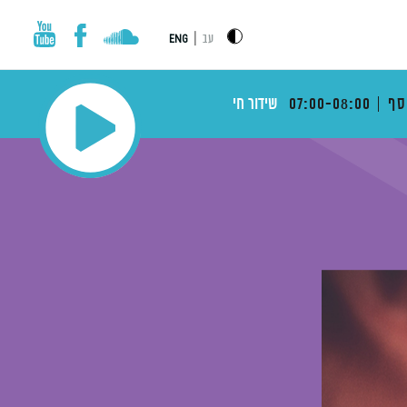
|
עב
ENG
סף
07:00-08:00
שידור חי