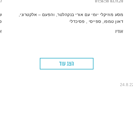
17
01:56:58
03.11.20
מסע מוזיקלי יומי עם אורי בנקהלטר, והפעם – אלקטרוני,
ש
דאון טמפו, ספייסי , פסיכדלי
פ
אודיו
או
הצג עוד