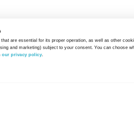
s
hat are essential for its proper operation, as well as other cooki
ising and marketing) subject to your consent. You can choose wh
 
our privacy policy
.
רדיו מהות החיים משדר ב:
ערוץ 87
YES
סלקום
TV
TUNE IN