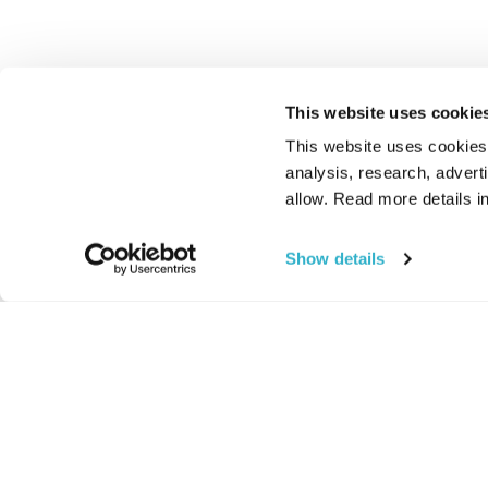
This website uses cookie
This website uses cookies t
analysis, research, advert
allow. Read more details in
Show details