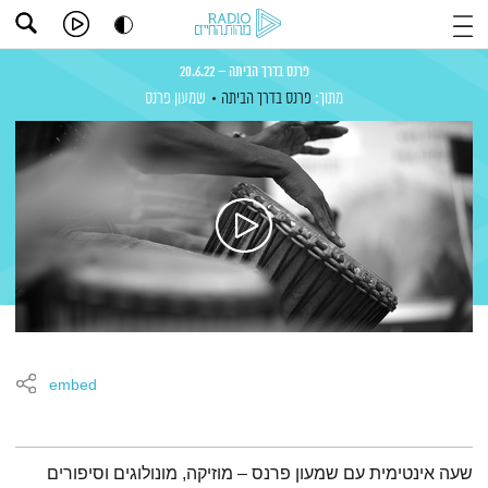
פרנס בדרך הביתה – 20.6.22
מתוך:
פרנס בדרך הביתה
שמעון פרנס
embed
תמצית הפודקאסט
שעה אינטימית עם שמעון פרנס – מוזיקה, מונולוגים וסיפורים