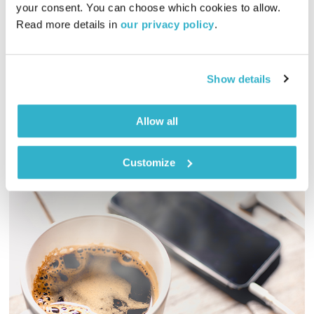
your consent. You can choose which cookies to allow. 
01:59:28
26.08.20
Read more details in 
our privacy policy
.
מסע מוזיקלי יומי עם אורי בנקהלטר, והפעם – נעים, מסע, מגוון,
sacred
Show details
אודיו
Allow all
Customize