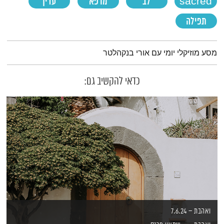
sacred
לב
מרפא
עדין
תפילה
תמצית הפודקאסט
מסע מוזיקלי יומי עם אורי בנקהלטר
כדאי להקשיב גם:
ואהבת – 7.6.24