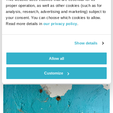
proper operation, as well as other cookies (such as for 
analysis, research, advertising and marketing) subject to 
תרפיה במוסיקה
your consent. You can choose which cookies to allow. 
טיול שבת
מיכל גפן
Read more details in 
our privacy policy
.
01:56:09
25.01.18
מיכל גפן מזמינה אתכם לשעתיים של מוזיקה שמגיעה מכל קצווי
Show details
תבל ונכנסת ישר ללב. והפעם – מוזיקה תרפויטית
אודיו
Allow all
Customize