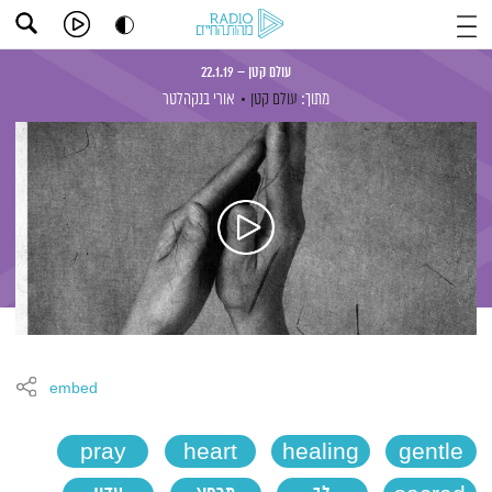
עולם קטן – 22.1.19
מתוך:
עולם קטן
אורי בנקהלטר
embed
pray
heart
healing
gentle