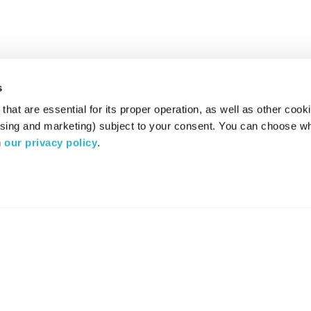
s
hat are essential for its proper operation, as well as other cooki
ising and marketing) subject to your consent. You can choose wh
 
our privacy policy
.
רדיו מהות החיים משדר ב:
ערוץ 87
YES
סלקום
TV
TUNE IN