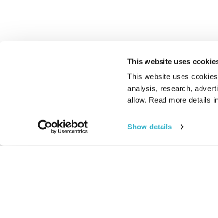
This website uses cookie
This website uses cookies t
analysis, research, advert
allow. Read more details in
Show details