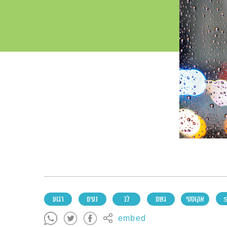
s
אקוסטי
גשם
לב
נעים
רגוע
embed