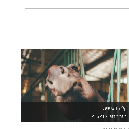
קליל ומשעשע
סולמות בזמן
דני שוורץ