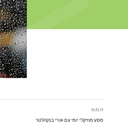
18.02.19
תמצית הפודקאסט
מסע מוזיקלי יומי עם אורי בנקהלטר