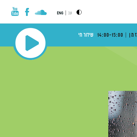
|
עב
ENG
מן
14:00-15:00
שידור חי