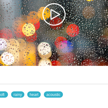
oft
rainy
heart
acoustic