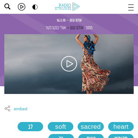
עולם קטן – 16.1.18
מתוך:
עולם קטן
אורי בנקהלטר
embed
heart
sacred
soft
לב