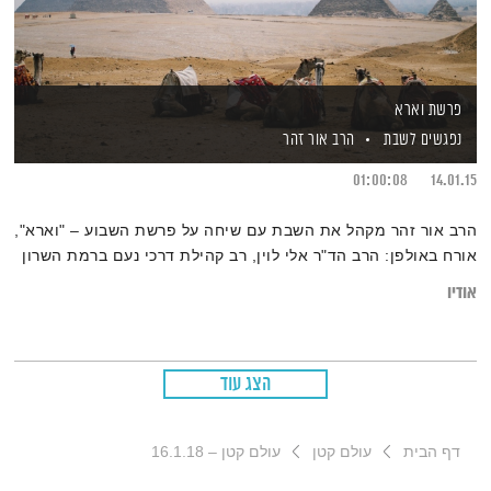
פרשת וארא
נפגשים לשבת
הרב אור זהר
01:00:08
14.01.15
הרב אור זהר מקהל את השבת עם שיחה על פרשת השבוע – "וארא",
אורח באולפן: הרב הד"ר אלי לוין, רב קהילת דרכי נעם ברמת השרון
אודיו
הצג עוד
דף הבית
עולם קטן
עולם קטן – 16.1.18