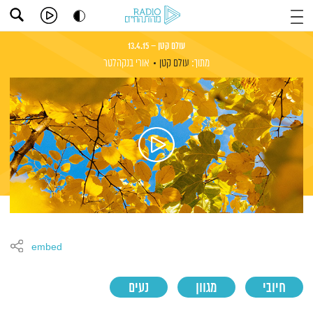
עולם קטן – 13.4.15
מתוך:
עולם קטן
אורי בנקהלטר
embed
חיובי
מגוון
נעים