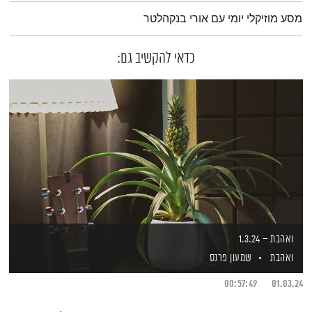
תמצית הפודקאסט
מסע מוזיקלי יומי עם אורי בנקהלטר
כדאי להקשיב גם:
ואהבת – 1.3.24
ואהבת
שמעון פרנס
00:57:49
01.03.24