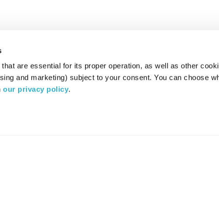
s
hat are essential for its proper operation, as well as other cooki
ising and marketing) subject to your consent. You can choose wh
 
our privacy policy
.
רדיו מהות החיים משדר ב:
ערוץ 87
YES
סלקום
TV
TUNE IN