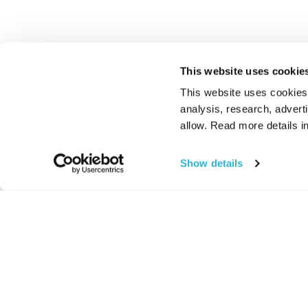
This website uses cookie
This website uses cookies t
analysis, research, advert
allow. Read more details in
Show details