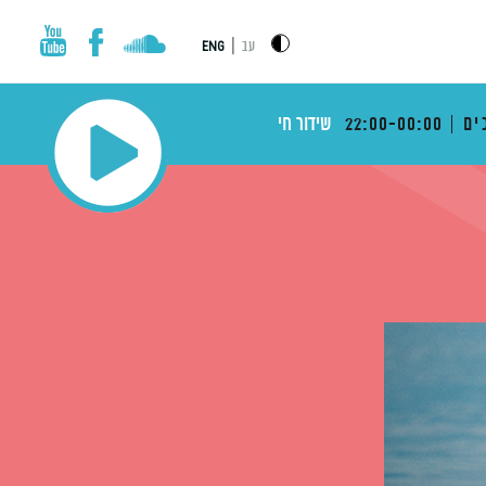
|
עב
ENG
ים
22:00-00:00
שידור חי