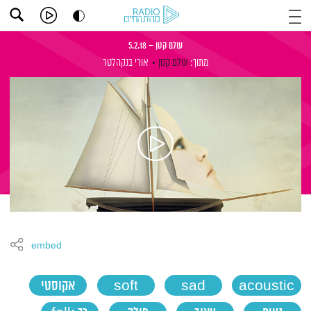
עולם קטן – 5.2.18
מתוך:
עולם קטן
אורי בנקהלטר
embed
acoustic
sad
soft
אקוסטי