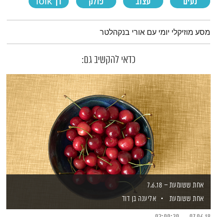
נעים
עצוב
פולק
רך folk
תמצית הפודקאסט
מסע מוזיקלי יומי עם אורי בנקהלטר
כדאי להקשיב גם:
אחת ששומעת – 7.6.18
אחת ששומעת
אליענה בן דוד
02:00:30
07.06.18