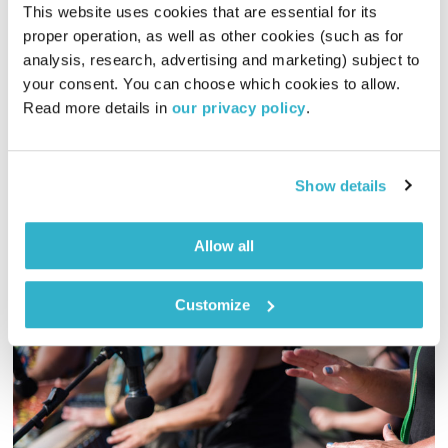
This website uses cookies that are essential for its 
דרור שאול – חלק א'
proper operation, as well as other cookies (such as for 
לצלול לתוך פסקול
דידי ארז
analysis, research, advertising and marketing) subject to 
your consent. You can choose which cookies to allow. 
00:59:41
24.01.18
Read more details in 
our privacy policy
.
דידי ארז פוגש את הבמאי המוערך, דרור שאול, לשיחה על
הפסקולים שליוו את הקלאסיקות הישראליות שביים והפכו לקאלט –
Show details
"מבצע סבתא", "אדמה משוגעת" ועוד רבים וטובים – חלק א'.
אודיו
Allow all
Customize