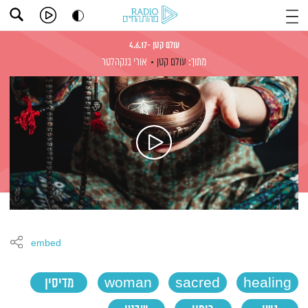
עולם קטן -4.6.17
מתוך:
עולם קטן
אורי בנקהלטר
embed
healing
sacred
woman
מדיסין