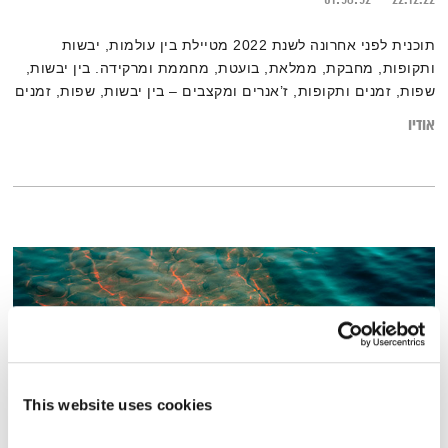
תוכנית לפני אחרונה לשנת 2022 מטיילת בין עולמות, יבשות
ותקופות, מחבקת, ממלאת, בועטת, מחממת ומרקידה. בין יבשות,
שפות, זמנים ותקופות, ז’אנרים ומקצבים – בין יבשות, שפות, זמנים
ותקופות, ז’אנרים ומקצבים – גרוב עולמי עם אליענה בן-דוד,
אודיו
מהאולפן הביתי בברלין. את רשימות השידור המלאות ניתן למצוא ב
בלוג של אחת ששומעת
This website uses cookies