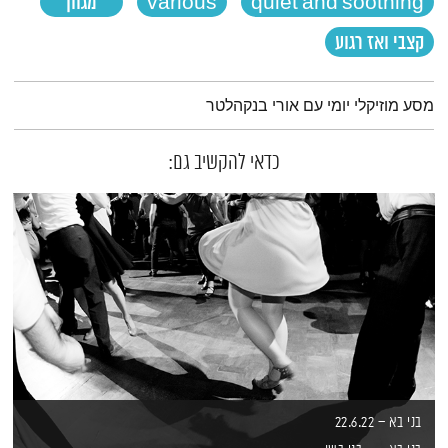
quiet and soothing
various
מגוון
קצבי ואז רגוע
תמצית הפודקאסט
מסע מוזיקלי יומי עם אורי בנקהלטר
כדאי להקשיב גם:
בני בא – 22.6.22