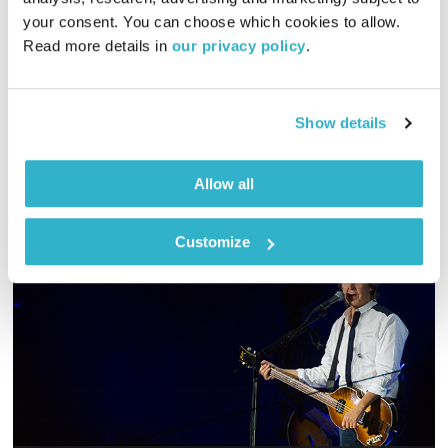
02:02:28
19.12.20
your consent. You can choose which cookies to allow. 
Read more details in 
our privacy policy
.
מיכל גפן מזמינה אתכם לשעתיים של מוזיקה שמטיילת חופשי
באווירת החנוכריסמס
אודיו
Show details
Allow all
Customize