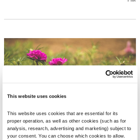
אודיו
This website uses cookies
דני שוורץ
This website uses cookies that are essential for its 
השעה המיוחדת
אסי זיגדון
proper operation, as well as other cookies (such as for 
analysis, research, advertising and marketing) subject to 
00:57:30
17.12.15
your consent. You can choose which cookies to allow. 