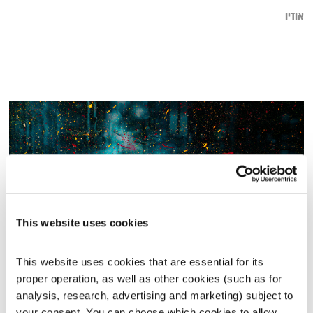
אודיו
This website uses cookies
This website uses cookies that are essential for its 
מנועים קדימה – 16.1.22
proper operation, as well as other cookies (such as for 
מנועים קדימה
גלית גורא-עיני
analysis, research, advertising and marketing) subject to 
01:00:05
16.01.22
your consent. You can choose which cookies to allow. 