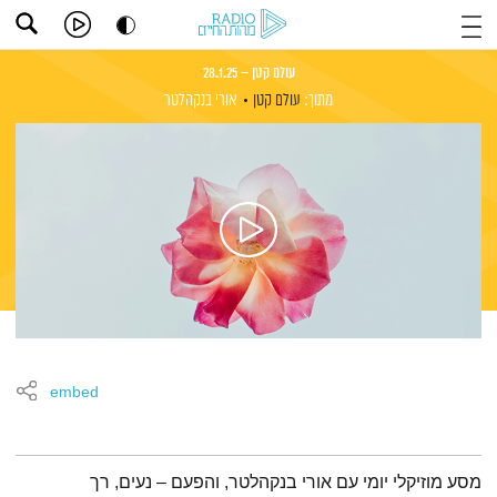
עולם קטן – 28.1.25
מתוך:
עולם קטן
אורי בנקהלטר
embed
תמצית הפודקאסט
מסע מוזיקלי יומי עם אורי בנקהלטר, והפעם – נעים, רך