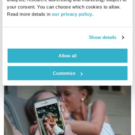
00:55:52
10.05.18
your consent. You can choose which cookies to allow. 
Read more details in 
our privacy policy
.
אסי זיגדון במפגש עם משה להב מייסד הטיש הגדול – מופע שירים
ישראליים שהפך לתופעה.
אודיו
Show details
Allow all
Customize