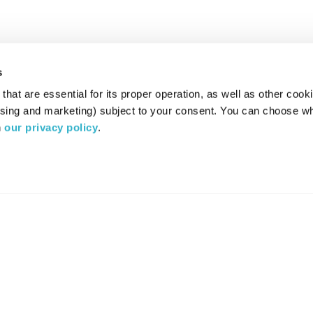
s
hat are essential for its proper operation, as well as other cooki
ising and marketing) subject to your consent. You can choose wh
 
our privacy policy
.
רדיו מהות החיים משדר ב:
ערוץ 87
YES
סלקום
TV
TUNE IN