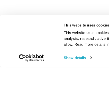
This website uses cookie
This website uses cookies t
analysis, research, advert
allow. Read more details in
Show details