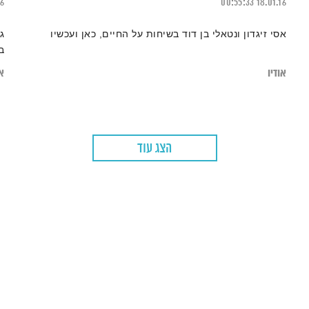
26
00:55:33
18.01.16
אסי זיגדון ונטאלי בן דוד בשיחות על החיים, כאן ועכשיו
ג
ב
אודיו
או
הצג עוד