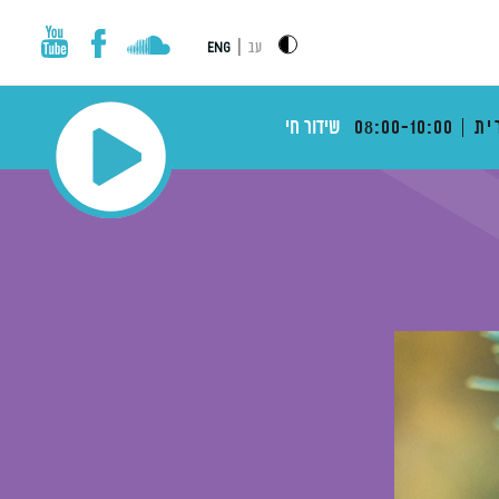
|
עב
ENG
ית
08:00-10:00
שידור חי