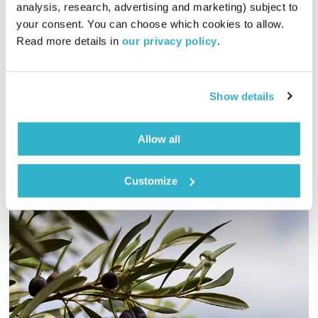
analysis, research, advertising and marketing) subject to 
00:58:40
15.07.18
your consent. You can choose which cookies to allow. 
Read more details in 
our privacy policy
.
ערן אולייניק בשיחה עם קרן כהן, מורה רוחנית ומנטורית עסקית –
עד כמה יש לי תשוקה למה שאני עושה? האם אני חדור/ת תחושת
מטרה? כיצד אלו משפיעים על המוטיבציה לנוע קדימה?
Show details
אודיו
Allow all
Customize