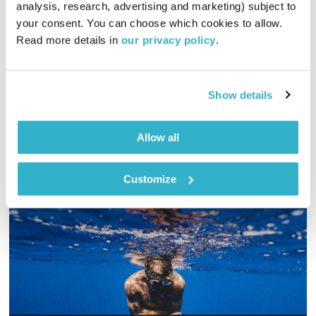
analysis, research, advertising and marketing) subject to 
00:54:58
08.01.23
your consent. You can choose which cookies to allow. 
Read more details in 
our privacy policy
.
שעה אינטימית עם שמעון פרנס – מוזיקה, מונולוגים וסיפורים
שיעזרו לכם להוריד הילוך
אודיו
Show details
Allow all
Customize