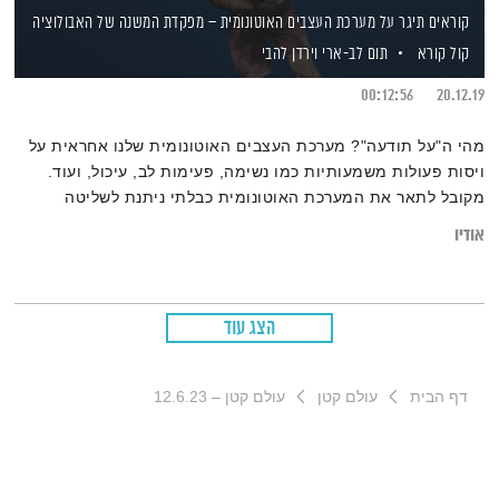
קוראים תיגר על מערכת העצבים האוטונומית – מפקדת המשנה של האבולוציה
קול קורא
תום לב-ארי
וירדן להבי
00:12:56
20.12.19
מהי ה"על תודעה"? מערכת העצבים האוטונומית שלנו אחראית על
ויסות פעולות משמעותיות כמו נשימה, פעימות לב, עיכול, ועוד.
מקובל לתאר את המערכת האוטונומית כבלתי ניתנת לשליטה
וכבלתי מודעת, ועל כן מכונה "העל תודעה". האם "העל תודעה" היא
אודיו
חלק מאיתנו? וכיצד ניתן לפתח תקשורת עם מערכות הגוף
הפנימיות ולהשפיע עליהן
הצג עוד
דף הבית
עולם קטן
עולם קטן – 12.6.23