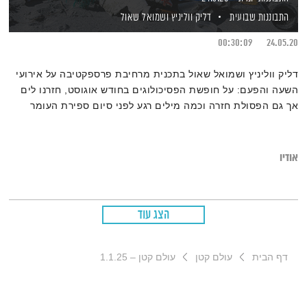
התבוננות שבועית
דליק ווליניץ
ושמואל שאול
00:30:09
24.05.20
דליק ווליניץ ושמואל שאול בתכנית מרחיבת פרספקטיבה על אירועי
השעה והפעם: על חופשת הפסיכולוגים בחודש אוגוסט, חזרנו לים
אך גם הפסולת חזרה וכמה מילים רגע לפני סיום ספירת העומר
ושבועות שבפתח
אודיו
הצג עוד
דף הבית
עולם קטן
עולם קטן – 1.1.25