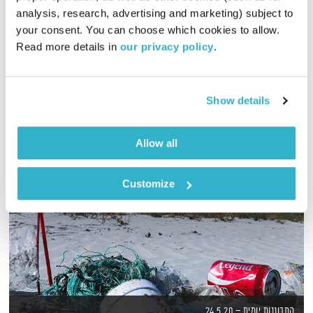
analysis, research, advertising and marketing) subject to 
אורי בנקהלטר בונה עולם מופלא של קולות, צלילים ותדרים
your consent. You can choose which cookies to allow. 
מרפאים
Read more details in 
our privacy policy
.
אודיו
Show details
Allow all
Customize
התבוננות יומית – 24.5.20