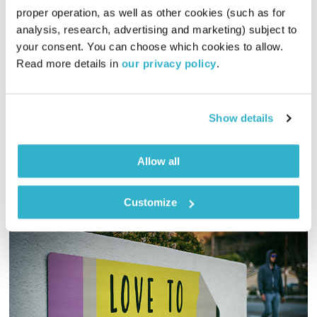
המחסן של יוסי בבליקי – 17.2.22
proper operation, as well as other cookies (such as for 
analysis, research, advertising and marketing) subject to 
המחסן של יוסי בבליקי
רובן להב
ויוסי בבליקי
your consent. You can choose which cookies to allow. 
02:00:02
17.02.22
Read more details in 
our privacy policy
.
יוסי בבליקי ורובן להב (בלאק לולו) מאחדים כוחות לשעתיים של
מוזיקה מעולה
Show details
אודיו
Allow all
Customize