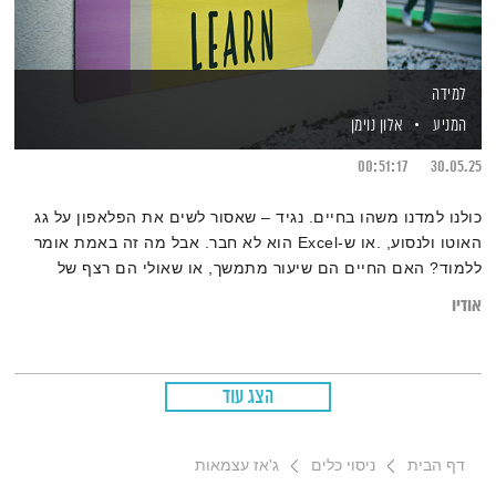
למידה
המניע
אלון נוימן
00:51:17
30.05.25
כולנו למדנו משהו בחיים. נגיד – שאסור לשים את הפלאפון על גג
האוטו ולנסוע, .או ש-Excel הוא לא חבר. אבל מה זה באמת אומר
ללמוד? האם החיים הם שיעור מתמשך, או שאולי הם רצף של
רגעים שלא מבינים עד שכבר עברו ,וכשהשיעור מגיע – מאוחר מדי?
אודיו
כל זאת ועוד, בפרק החדש של המניע
הצג עוד
דף הבית
ניסוי כלים
ג'אז עצמאות