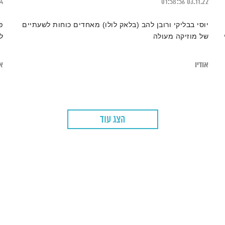
24
01:58:56
03.11.22
יוסי בבליקי ורובן להב (בלאק לולו) מאחדים כוחות לשעתיים
פ
של מוזיקה מעולה
ל
אודיו
או
הצג עוד