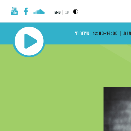
|
עב
ENG
ות
12:00-14:00
שידור חי