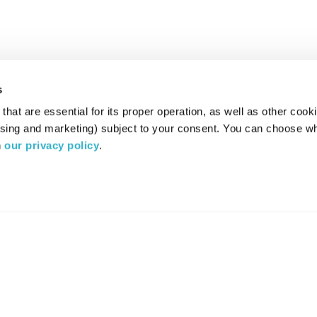
s
hat are essential for its proper operation, as well as other cooki
ising and marketing) subject to your consent. You can choose wh
 
our privacy policy
.
רדיו מהות החיים משדר ב:
ערוץ 87
YES
סלקום
TV
TUNE IN