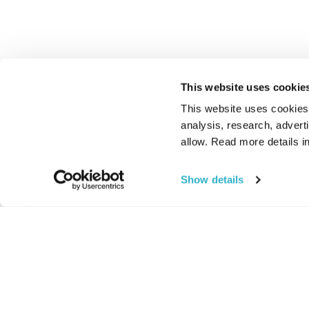
This website uses cookie
This website uses cookies t
analysis, research, advert
allow. Read more details in
Show details