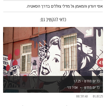
תמצית הפודקאסט
אסי זיגדון והמאמן גל מדלי צוללים בדרך הסאטיה.
כדאי להקשיב גם:
כל יום מחדש – 1.7.25
כל יום מחדש
אמיר פרי
00:59:40
01.07.25