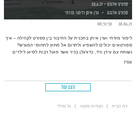
ספורט אלגנט – 30.6.21
ספורט אלגנט
ערן איתן
ולימור מזרחי
00:51:58
30.06.21
לימור מזרחי וערן איתן בתכנית על החיבור בין ספורט לקהילה – איך
ספורטאים יכולים להשפיע ולתרום אל מחוץ לתחומי המגרש?
נשוחח עם עידן ורד, כדורגלן בכיר אשר פועל רבות לסיוע לילדים
נזקקים ובכלל, ובפינה האולימפית נשים זרקור על תחום החתירה
אודיו
הפראלימפית עם אלופת העולם, מורן סמואל
הצג עוד
דף הבית
נקודות מפנה
גל מדלי