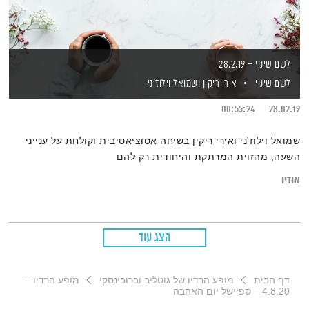
לשם שינוי – 28.2.19
לשם שינוי
אירי ריקין
ושמואל וילוז'ני
00:55:24
28.02.19
שמואל וילוז'ני ואירי ריקין בשיחה אסוציאטיבית וקולחת על ענייני
השעה, מהזוית המרתקת והיחודית רק להם
אודיו
הצג עוד
דף הבית
מופע הרדיו של גוטליב וברובינסקי
מופע הרדיו –
4.8.20 – ספיישל יום האהבה