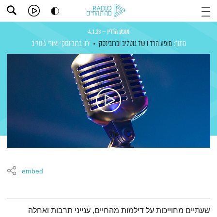
מופע הרדיו – 4.1.23
מתוך:
מופע הרדיו של גוטליב וברובינסקי
ירון ברובינסקי
ואורי גוטליב
embed
תמצית הפודקאסט
שעתיים מחוייכות על דילמות מהחיים, ענייני תרבות ואחלה