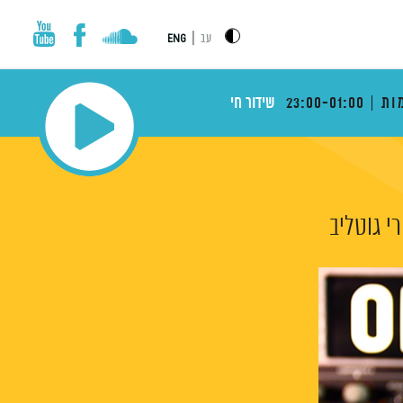
|
עב
ENG
ות
23:00-01:00
שידור חי
רי גוטליב