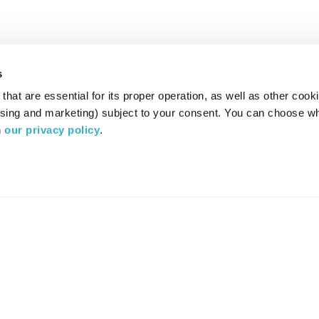
s
hat are essential for its proper operation, as well as other cooki
ising and marketing) subject to your consent. You can choose wh
 
our privacy policy
.
רדיו מהות החיים משדר ב:
ערוץ 87
YES
סלקום
TV
TUNE IN