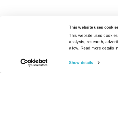
This website uses cookie
This website uses cookies t
analysis, research, advert
allow. Read more details in
Show details