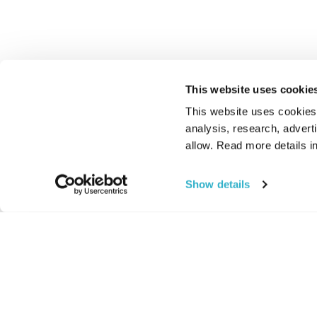
This website uses cookie
This website uses cookies t
analysis, research, advert
allow. Read more details in
Show details