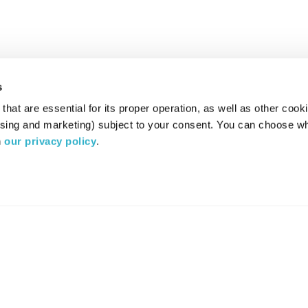
s
hat are essential for its proper operation, as well as other cooki
ising and marketing) subject to your consent. You can choose wh
 
our privacy policy
.
רדיו מהות החיים משדר ב:
ערוץ 87
YES
סלקום
TV
TUNE IN