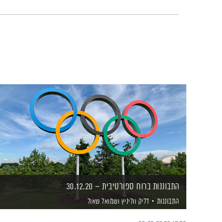
התבוננות ברוח ספורטיבית – 30.12.20
התבוננות
דליק ווליניץ
ושמואל שאול