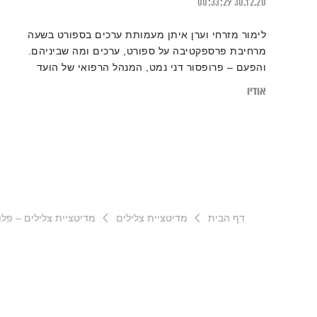
00:33:29
30.12.20
לימור מזרחי וערן איתן מעמותת ערכים בספורט בשעה
מרחיבת פרספקטיבה על ספורט, ערכים ומה שביניהם.
והפעם – פרופסור דני נמט, המנהל הרפואי של הועד
האולימפי בישראל וסגן מנהל המרכז הרפואי מאיר מספר על
אודיו
משמעות התפקיד שלו בימים אלו ועל תהליכי קבלת
ההחלטות שלא נראו בעבר בספורט העולמ
דף הבית
מדיטציית צלילים
מדיטציית צלילים – פלו