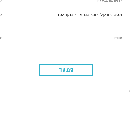
22
01:57:44
04.05.16
מסע מוזיקלי יומי עם אורי בנקהלטר
כ
ו
אודיו
או
הצג עוד
טו