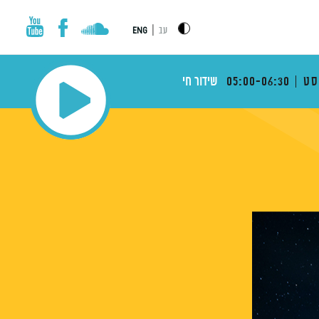
|
עב
ENG
סט
05:00-06:30
שידור חי