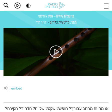
מדיטציית צלילים – חליל אינדיאני
מתוך:
מדיטציית צלילים
דרור רדה
embed
תמצית הפודקאסט
אז מה זה מרחב עבורך? חופש? שקט? שלווה? הדהוד? חקירה?