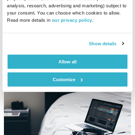
נפגשים לשבת
הרב אור זהר
analysis, research, advertising and marketing) subject to 
00:59:56
05.08.15
your consent. You can choose which cookies to allow. 
Read more details in 
our privacy policy
.
הרב אור זוהר מקבל את השבת עם דיון ושיחה על פרשת "עקב",
אורח באולפן: הרב גרישה קוטלר
אודיו
Show details
Allow all
Customize