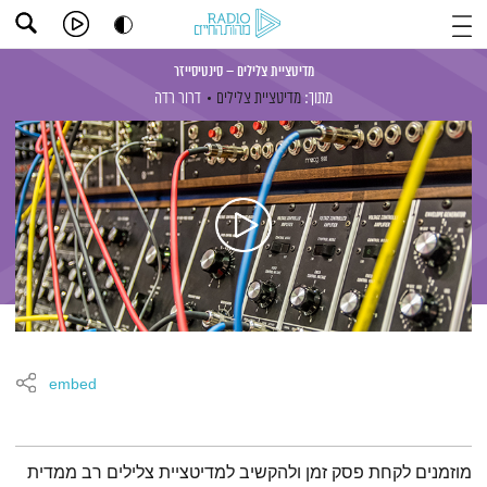
מדיטציית צלילים – סינטיסייזר
מתוך:
מדיטציית צלילים
דרור רדה
embed
תמצית הפודקאסט
מוזמנים לקחת פסק זמן ולהקשיב למדיטציית צלילים רב ממדית