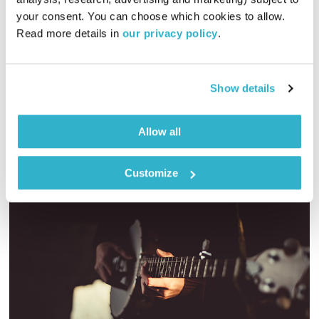
02:01:22
12.03.22
your consent. You can choose which cookies to allow. 
Read more details in 
our privacy policy
.
מיכל גפן מזמינה אתכם לשעתיים של מוזיקה שמגיעה מכל קצווי
תבל ונכנסת ישר ללב
אודיו
Show details
Allow all
Customize